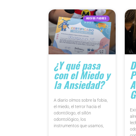
NUEVOS PADRES
¿Y qué pasa
D
con el Miedo y
P
la Ansiedad?
A
G
A diario oímos sobre la fobia,
el miedo, el terror hacia el
Exi
odontólogo, el sillón
alr
odontológico, los
lec
instrumentos que usamos,
od
com