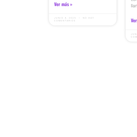
Ver más »
lla
JUNIO 4, 2025
NO HAY
Ver
COMENTARIOS
JUN
COM