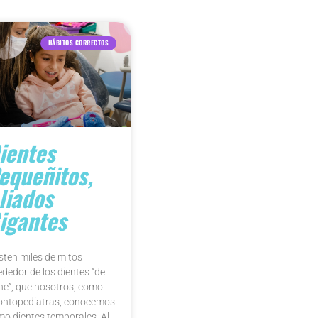
HÁBITOS CORRECTOS
ientes
equeñitos,
liados
igantes
sten miles de mitos
ededor de los dientes “de
he”, que nosotros, como
ontopediatras, conocemos
o dientes temporales. Al