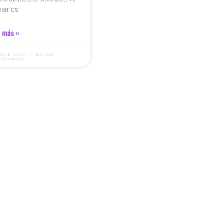
marlos
 más »
IO 4, 2025
NO HAY
ENTARIOS